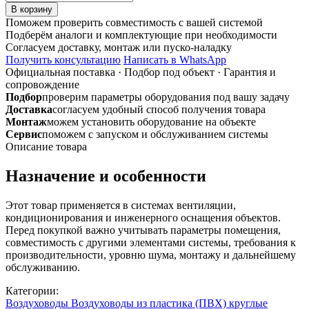
товара
В корзину
15ПМ
Поможем проверить совместимость с вашей системой
D150
Подберём аналоги и комплектующие при необходимости
Соединитель
Согласуем доставку, монтаж или пуско-наладку
стальной
Получить консультацию
Написать в WhatsApp
с
Официальная поставка
·
Подбор под объект
·
Гарантия и
покрытием
сопровождение
полимерной
Подбор
проверим параметры оборудования под вашу задачу
эмалью
Доставка
согласуем удобный способ получения товара
Монтаж
можем установить оборудование на объекте
Сервис
поможем с запуском и обслуживанием системы
Описание товара
Назначение и особенности
Этот товар применяется в системах вентиляции,
кондиционирования и инженерного оснащения объектов.
Перед покупкой важно учитывать параметры помещения,
совместимость с другими элементами системы, требования к
производительности, уровню шума, монтажу и дальнейшему
обслуживанию.
Категории:
Воздуховоды
Воздуховоды из пластика (ПВХ) круглые