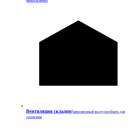
микроклимат
Вентиляция складов
Равномерный воздухообмен для
хранения