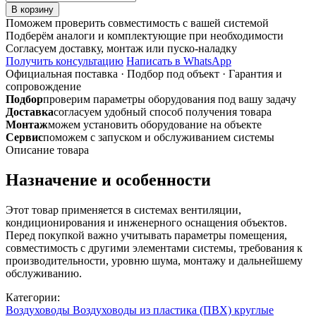
товара
В корзину
150ПТМР
Поможем проверить совместимость с вашей системой
торцевая
Подберём аналоги и комплектующие при необходимости
площадка
Согласуем доставку, монтаж или пуско-наладку
стальная
Получить консультацию
Написать в WhatsApp
ф
Официальная поставка
·
Подбор под объект
·
Гарантия и
150
сопровождение
Подбор
проверим параметры оборудования под вашу задачу
Доставка
согласуем удобный способ получения товара
Монтаж
можем установить оборудование на объекте
Сервис
поможем с запуском и обслуживанием системы
Описание товара
Назначение и особенности
Этот товар применяется в системах вентиляции,
кондиционирования и инженерного оснащения объектов.
Перед покупкой важно учитывать параметры помещения,
совместимость с другими элементами системы, требования к
производительности, уровню шума, монтажу и дальнейшему
обслуживанию.
Категории:
Воздуховоды
Воздуховоды из пластика (ПВХ) круглые