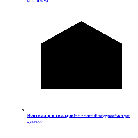
микроклимат
Вентиляция складов
Равномерный воздухообмен для
хранения