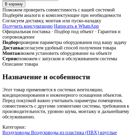
товара
В корзину
12,5ВП
Поможем проверить совместимость с вашей системой
d125мм
Подберём аналоги и комплектующие при необходимости
500мм
Согласуем доставку, монтаж или пуско-наладку
воздуховод
Получить консультацию
Написать в WhatsApp
пластиковый
Официальная поставка
·
Подбор под объект
·
Гарантия и
сопровождение
Подбор
проверим параметры оборудования под вашу задачу
Доставка
согласуем удобный способ получения товара
Монтаж
можем установить оборудование на объекте
Сервис
поможем с запуском и обслуживанием системы
Описание товара
Назначение и особенности
Этот товар применяется в системах вентиляции,
кондиционирования и инженерного оснащения объектов.
Перед покупкой важно учитывать параметры помещения,
совместимость с другими элементами системы, требования к
производительности, уровню шума, монтажу и дальнейшему
обслуживанию.
Категории:
Воздуховоды
Воздуховоды из пластика (ПВХ) круглые