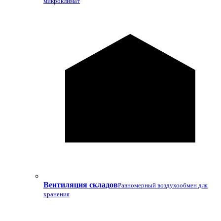
микроклимат
Вентиляция складов
Равномерный воздухообмен для
хранения