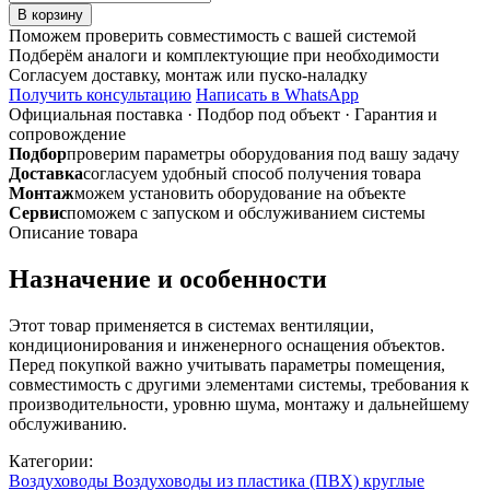
товара
В корзину
12,5ФМ
Поможем проверить совместимость с вашей системой
D125
Подберём аналоги и комплектующие при необходимости
Фланец
Согласуем доставку, монтаж или пуско-наладку
стальной
Получить консультацию
Написать в WhatsApp
с
Официальная поставка
·
Подбор под объект
·
Гарантия и
покрытием
сопровождение
полимерной
Подбор
проверим параметры оборудования под вашу задачу
эмалью
Доставка
согласуем удобный способ получения товара
Монтаж
можем установить оборудование на объекте
Сервис
поможем с запуском и обслуживанием системы
Описание товара
Назначение и особенности
Этот товар применяется в системах вентиляции,
кондиционирования и инженерного оснащения объектов.
Перед покупкой важно учитывать параметры помещения,
совместимость с другими элементами системы, требования к
производительности, уровню шума, монтажу и дальнейшему
обслуживанию.
Категории:
Воздуховоды
Воздуховоды из пластика (ПВХ) круглые