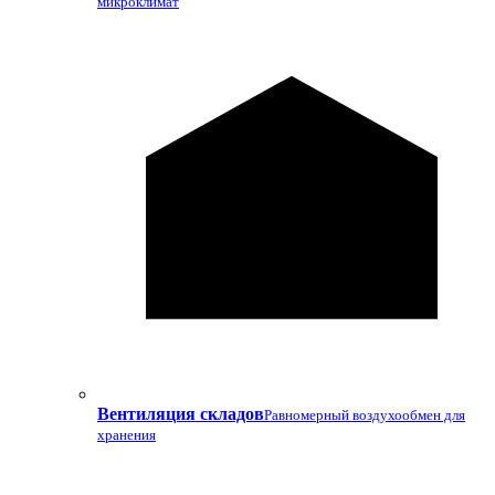
микроклимат
Вентиляция складов
Равномерный воздухообмен для
хранения