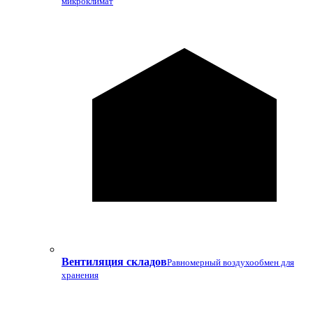
микроклимат
Вентиляция складов
Равномерный воздухообмен для
хранения