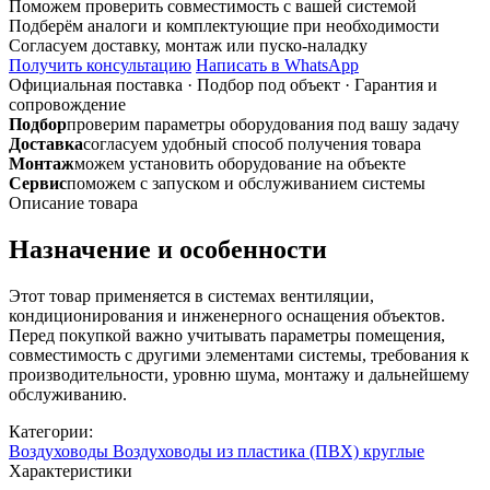
Поможем проверить совместимость с вашей системой
Соединитель
Подберём аналоги и комплектующие при необходимости
пластик
Согласуем доставку, монтаж или пуско-наладку
D100
Получить консультацию
Написать в WhatsApp
Официальная поставка
·
Подбор под объект
·
Гарантия и
сопровождение
Подбор
проверим параметры оборудования под вашу задачу
Доставка
согласуем удобный способ получения товара
Монтаж
можем установить оборудование на объекте
Сервис
поможем с запуском и обслуживанием системы
Описание товара
Назначение и особенности
Этот товар применяется в системах вентиляции,
кондиционирования и инженерного оснащения объектов.
Перед покупкой важно учитывать параметры помещения,
совместимость с другими элементами системы, требования к
производительности, уровню шума, монтажу и дальнейшему
обслуживанию.
Категории:
Воздуховоды
Воздуховоды из пластика (ПВХ) круглые
Характеристики