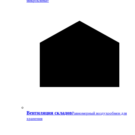
микроклимат
Вентиляция складов
Равномерный воздухообмен для
хранения