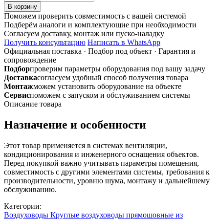
товара
В корзину
10ПЦ-1
Поможем проверить совместимость с вашей системой
D100
Подберём аналоги и комплектующие при необходимости
Соединитель
Согласуем доставку, монтаж или пуско-наладку
каналов
Получить консультацию
Написать в WhatsApp
оцинкованный
Официальная поставка
·
Подбор под объект
·
Гарантия и
сопровождение
Подбор
проверим параметры оборудования под вашу задачу
Доставка
согласуем удобный способ получения товара
Монтаж
можем установить оборудование на объекте
Сервис
поможем с запуском и обслуживанием системы
Описание товара
Назначение и особенности
Этот товар применяется в системах вентиляции,
кондиционирования и инженерного оснащения объектов.
Перед покупкой важно учитывать параметры помещения,
совместимость с другими элементами системы, требования к
производительности, уровню шума, монтажу и дальнейшему
обслуживанию.
Категории:
Воздуховоды
Круглые воздуховоды прямошовные из