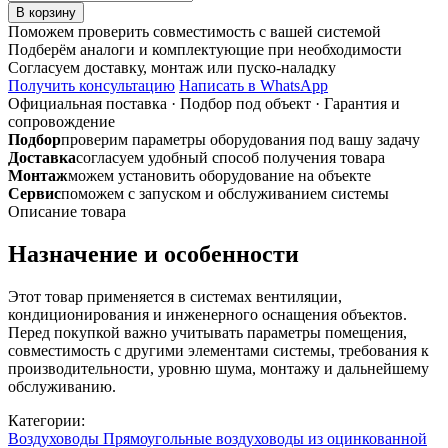
товара
В корзину
Заглушка
Поможем проверить совместимость с вашей системой
торцевая
Подберём аналоги и комплектующие при необходимости
300х300
Согласуем доставку, монтаж или пуско-наладку
на
Получить консультацию
Написать в WhatsApp
шине
Официальная поставка
·
Подбор под объект
·
Гарантия и
из
сопровождение
оцинкованной
Подбор
проверим параметры оборудования под вашу задачу
стали
Доставка
согласуем удобный способ получения товара
Монтаж
можем установить оборудование на объекте
Сервис
поможем с запуском и обслуживанием системы
Описание товара
Назначение и особенности
Этот товар применяется в системах вентиляции,
кондиционирования и инженерного оснащения объектов.
Перед покупкой важно учитывать параметры помещения,
совместимость с другими элементами системы, требования к
производительности, уровню шума, монтажу и дальнейшему
обслуживанию.
Категории:
Воздуховоды
Прямоугольные воздуховоды из оцинкованной