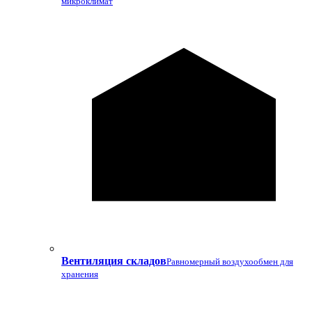
микроклимат
Вентиляция складов
Равномерный воздухообмен для
хранения